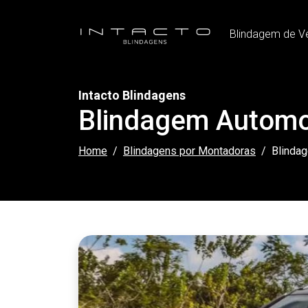
Blindagem de V
Intacto Blindagens
Blindagem Automo
Home
Blindagens por Montadoras
Blinda